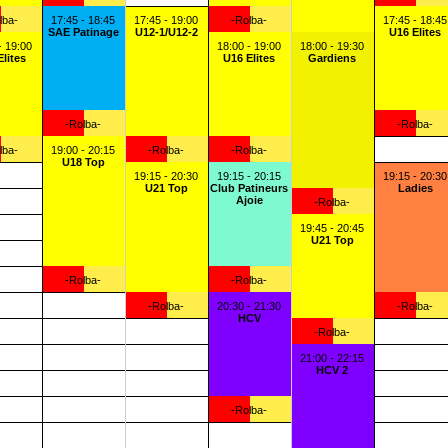
lba-
17:45 - 18:45
17:45 - 19:00
-Rolba-
17:45 - 18:45
SAE Patinage
U12-1/U12-2
U16 Elites
- 19:00
18:00 - 19:00
18:00 - 19:30
Elites
U16 Elites
Gardiens
-Rolba-
-Rolba-
lba-
19:00 - 20:15
-Rolba-
-Rolba-
U18 Top
19:15 - 20:30
19:15 - 20:15
19:15 - 20:30
U21 Top
Club Patineurs
Ladies
Ajoie
-Rolba-
19:45 - 20:45
U21 Top
-Rolba-
-Rolba-
-Rolba-
20:30 - 21:30
-Rolba-
HCV
-Rolba-
21:00 - 22:15
HCV 2
-Rolba-