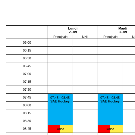
Lundi
Mardi
29.09
30.09
Principale
NHL
Principale
N
06:00
06:15
06:30
06:45
07:00
07:15
07:30
07:45
07:45 - 08:45
07:45 - 08:45
SAE Hockey
SAE Hockey
08:00
08:15
08:30
08:45
-Rolba-
-Rolba-