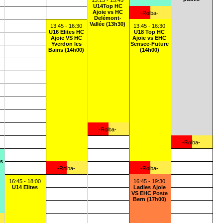
13:15 - 15:45
U14Top HC
Ajoie vs HC
-Rolba-
Delémont-
Vallée (13h30)
13:45 - 16:30
13:45 - 16:30
U16 Elites HC
U18 Top HC
Ajoie VS HC
Ajoie vs EHC
Yverdon les
Sensee-Future
Bains (14h00)
(14h00)
-Rolba-
-Rolba-
rs
-Rolba-
-Rolba-
16:45 - 18:00
16:45 - 19:30
U14 Elites
Ladies Ajoie
VS EHC Poste
Bern (17h00)