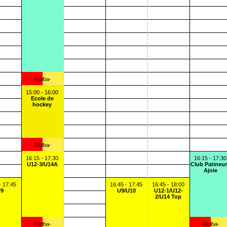
-Rolba-
15:00 - 16:00
Ecole de
hockey
-Rolba-
16:15 - 17:30
16:15 - 17:30
U12-3/U14A
Club Patineu
Ajoie
- 17:45
16:45 - 17:45
16:45 - 18:00
U9
U9/U10
U12-1/U12-
2/U14 Top
-Rolba-
-Rolba-