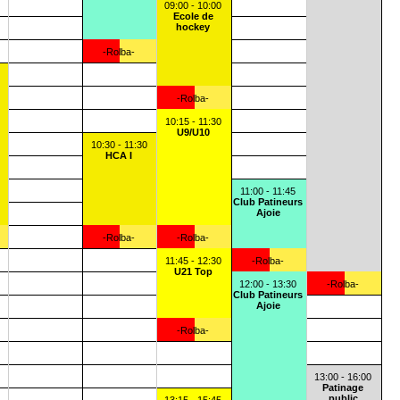
09:00 - 10:00
Ecole de
hockey
-Rolba-
-Rolba-
10:15 - 11:30
U9/U10
10:30 - 11:30
HCA I
11:00 - 11:45
Club Patineurs
Ajoie
-Rolba-
-Rolba-
11:45 - 12:30
-Rolba-
U21 Top
12:00 - 13:30
-Rolba-
Club Patineurs
Ajoie
-Rolba-
13:00 - 16:00
Patinage
public