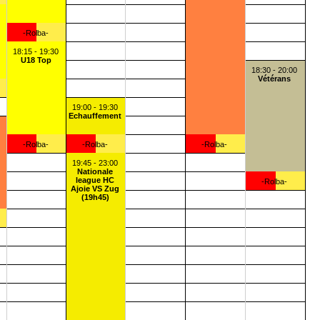
-Rolba-
18:15 - 19:30
U18 Top
18:30 - 20:00
Vétérans
19:00 - 19:30
Echauffement
-Rolba-
-Rolba-
-Rolba-
19:45 - 23:00
Nationale
league HC
-Rolba-
Ajoie VS Zug
(19h45)