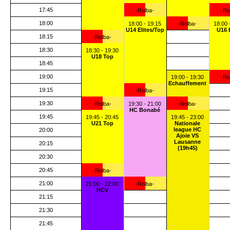
17:45
-Rolba-
-Ro
18:00
18:00 - 19:15
-Rolba-
18:00 
U14 Elites/Top
U16 
18:15
-Rolba-
18:30
18:30 - 19:30
U18 Top
18:45
19:00
19:00 - 19:30
-Ro
Echauffement
19:15
-Rolba-
19:30
-Rolba-
19:30 - 21:00
-Rolba-
HC Bonabé
19:45
19:45 - 20:45
19:45 - 23:00
U21 Top
Nationale
league HC
20:00
Ajoie VS
Lausanne
20:15
(19h45)
20:30
20:45
-Rolba-
21:00
21:00 - 22:00
-Rolba-
HCV
21:15
21:30
21:45