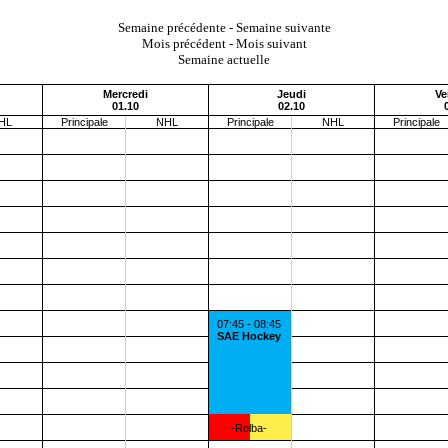
Semaine précédente
-
Semaine suivante
Mois précédent
-
Mois suivant
Semaine actuelle
Mercredi
Jeudi
Ve
01.10
02.10
HL
Principale
NHL
Principale
NHL
Principale
07:45 - 08:45
SAE Hockey
-Rolba-