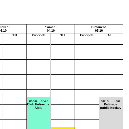
ndredi
Samedi
Dimanche
03.10
04.10
05.10
NHL
Principale
NHL
Principale
NHL
08:00 - 09:30
08:00 - 12:00
Club Patineurs
Patinage
Ajoie
public hockey