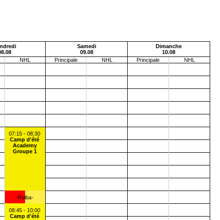
ndredi
Samedi
Dimanche
08.08
09.08
10.08
NHL
Principale
NHL
Principale
NHL
07:15 - 08:30
Camp d'été
Academy
Groupe 1
-Rolba-
08:45 - 10:00
Camp d'été