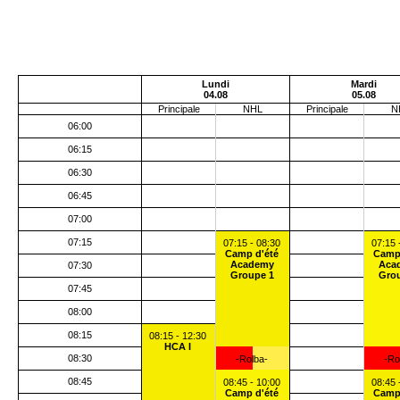
Lundi
Mardi
04.08
05.08
Principale
NHL
Principale
N
06:00
06:15
06:30
06:45
07:00
07:15
07:15 - 08:30
07:15 
Camp d'été
Camp
Academy
Aca
07:30
Groupe 1
Gro
07:45
08:00
08:15
08:15 - 12:30
HCA I
08:30
-Rolba-
-Ro
08:45
08:45 - 10:00
08:45 
Camp d'été
Camp