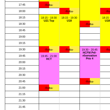
17:45
-Rolba-
18:00
-Rolba-
-Ro
18:15
18:15 - 19:30
18:15 - 19:30
18:15 
U21 Top
U18
U18
18:30
-Rolba-
18:45
19:00
19:15
19:30
-Rolba-
-Rolba-
19:30 - 20:45
-Ro
HCFM Pré-
réservation
19:45
19:45 - 21:00
Prio 4
HCT
20:00
20:15
20:30
20:45
-Rolba-
21:00
-Rolba-
21:15
21:30
21:45