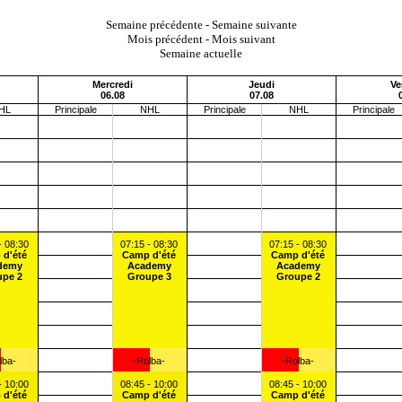
Semaine précédente
-
Semaine suivante
Mois précédent
-
Mois suivant
Semaine actuelle
Mercredi
Jeudi
Ve
06.08
07.08
HL
Principale
NHL
Principale
NHL
Principale
- 08:30
07:15 - 08:30
07:15 - 08:30
 d'été
Camp d'été
Camp d'été
demy
Academy
Academy
upe 2
Groupe 3
Groupe 2
lba-
-Rolba-
-Rolba-
- 10:00
08:45 - 10:00
08:45 - 10:00
 d'été
Camp d'été
Camp d'été