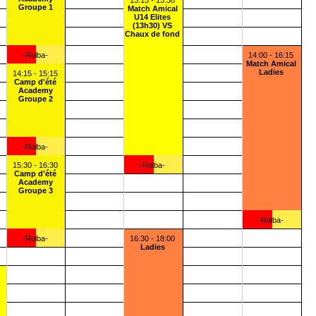
13:15 - 15:30
Groupe 1
Match Amical
U14 Elites
(13h30) VS
Chaux de fond
-Rolba-
14:00 - 16:15
Match Amical
Ladies
14:15 - 15:15
Camp d'été
Academy
Groupe 2
-Rolba-
15:30 - 16:30
-Rolba-
Camp d'été
Academy
Groupe 3
-Rolba-
-Rolba-
16:30 - 18:00
Ladies